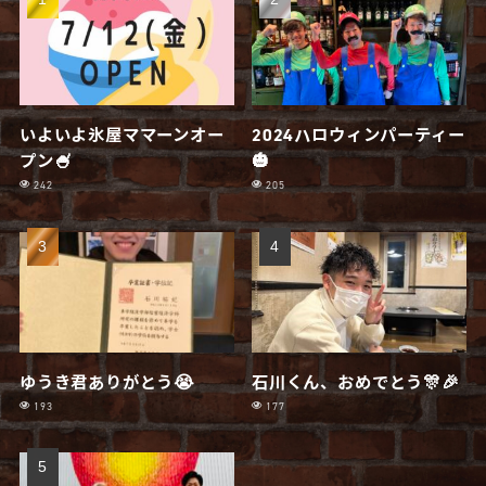
いよいよ氷屋ママーンオー
2024ハロウィンパーティー
プン🍧
🎃
242
205
ゆうき君ありがとう😭
石川くん、おめでとう🎊🎉
193
177