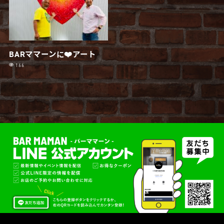
BARママーンに❤️アート
166