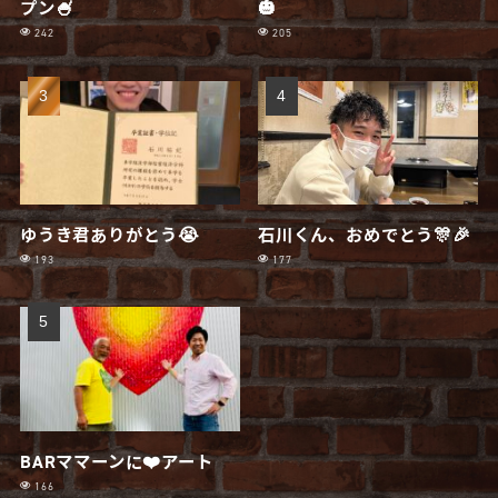
プン🍧
🎃
242
205
ゆうき君ありがとう😭
石川くん、おめでとう🎊🎉
193
177
BARママーンに❤️アート
166