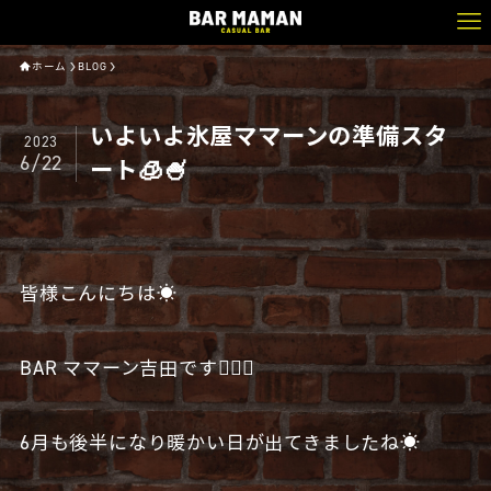
ホーム
BLOG
いよいよ氷屋ママーンの準備スタ
2023
6/22
ート🧊🍧
皆様こんにちは☀️
BAR ママーン吉田です🧔🏻‍♂️
6月も後半になり暖かい日が出てきましたね☀️