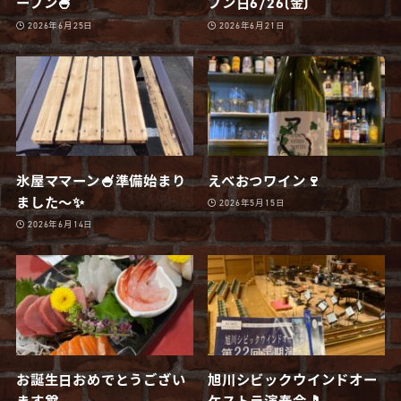
ープン🍧
プン日6/26(金)
2026年6月25日
2026年6月21日
氷屋ママーン🍧準備始まり
えべおつワイン🍷
ました〜✨
2026年5月15日
2026年6月14日
お誕生日おめでとうござい
旭川シビックウインドオー