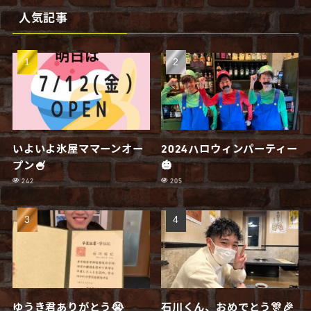
人気記事
いよいよ氷屋ママーンオー
2024ハロウィンパーティー
プン🍧
🎃
242
205
ゆうき君ありがとう😭
石川くん、おめでとう🎊🎉