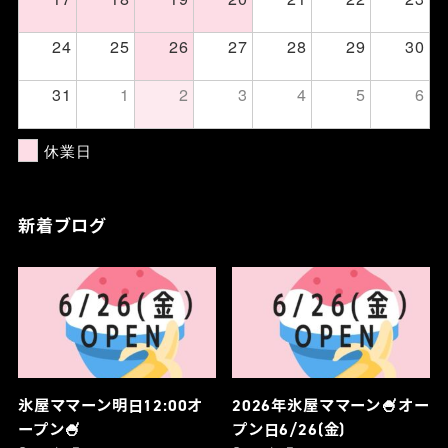
24
25
26
27
28
29
30
31
1
2
3
4
5
6
休業日
新着ブログ
氷屋ママーン明日12:00オ
2026年氷屋ママーン🍧オー
ープン🍧
プン日6/26(金)