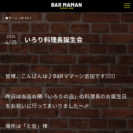
ホーム
BLOG
2024
いろり料理長誕生会
4/25
皆様、こんばんは♪BARママーン吉田です🧔🏻‍♂️
昨日は当店お隣「いろりの店」の料理長のお誕生日
をお祝いに行ってまいりました〜🎉
場所は「と佐」様