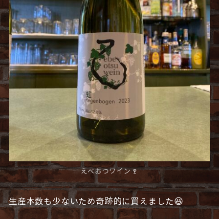
えべおつワイン🍷
生産本数も少ないため奇跡的に買えました😆