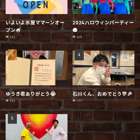
いよいよ氷屋ママーンオー
2024ハロウィンパーティー
プン🍧
🎃
242
205
ゆうき君ありがとう😭
石川くん、おめでとう🎊🎉
193
177