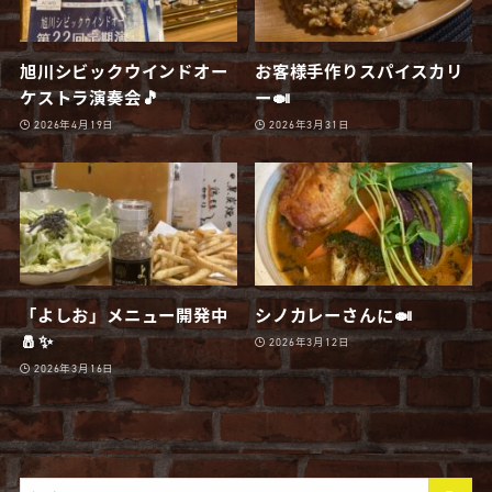
旭川シビックウインドオー
お客様手作りスパイスカリ
ケストラ演奏会🎵
ー🍛
2026年4月19日
2026年3月31日
「よしお」メニュー開発中
シノカレーさんに🍛
🧂✨
2026年3月12日
2026年3月16日