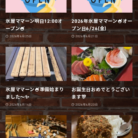
氷屋ママーン明日12:00オ
2026年氷屋ママーン🍧オー
ープン🍧
プン日6/26(金)
2026年6月25日
2026年6月21日
氷屋ママーン🍧準備始まり
お誕生日おめでとうござい
ました〜✨
ます🎊
2026年6月14日
2026年4月23日