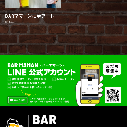
BARママーンに❤️アート
166