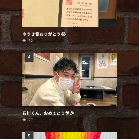
ゆうき君ありがとう😭
192
石川くん、おめでとう🎊🎉
177