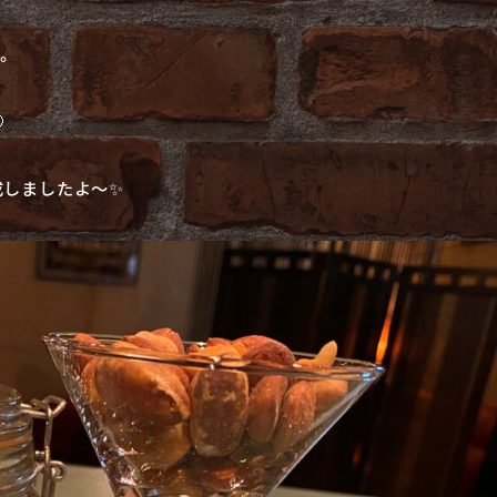
…。

成しましたよ〜✨