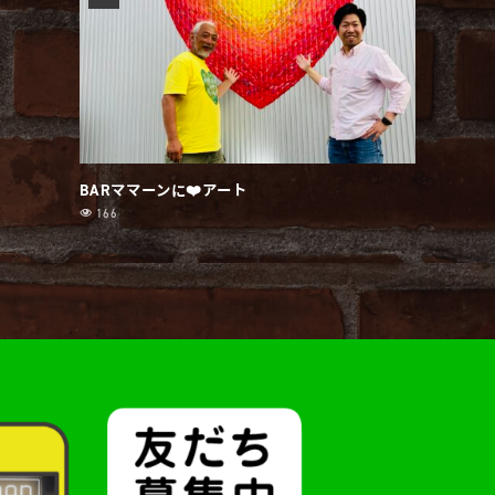
BARママーンに❤️アート
166