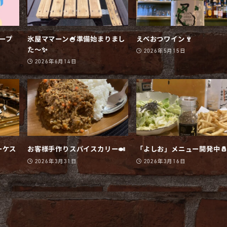
オープ
氷屋ママーン🍧準備始まりまし
えべおつワイン🍷
た〜✨
2026年5月15日
2026年6月14日
ーケス
お客様手作りスパイスカリー🍛
「よしお」メニュー開発中
2026年3月31日
2026年3月16日