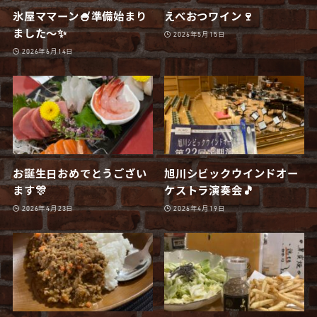
氷屋ママーン🍧準備始まり
えべおつワイン🍷
ました〜✨
2026年5月15日
2026年6月14日
お誕生日おめでとうござい
旭川シビックウインドオー
ます🎊
ケストラ演奏会🎵
2026年4月23日
2026年4月19日