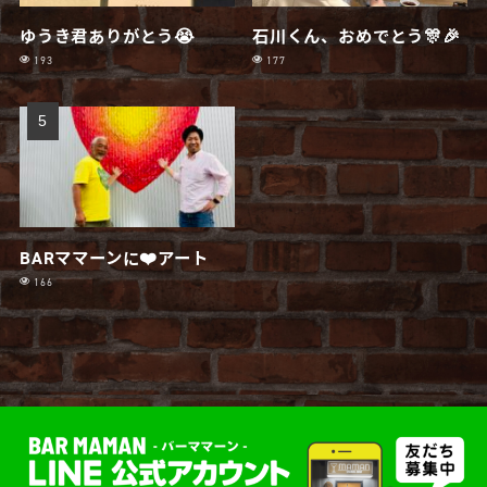
ゆうき君ありがとう😭
石川くん、おめでとう🎊🎉
193
177
BARママーンに❤️アート
166