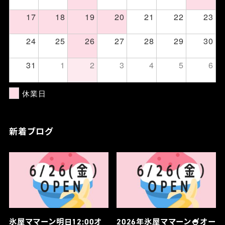
17
18
19
20
21
22
23
24
25
26
27
28
29
30
31
1
2
3
4
5
6
休業日
新着ブログ
氷屋ママーン明日12:00オ
2026年氷屋ママーン🍧オー