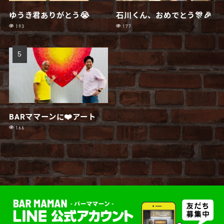
ゆうき君ありがとう😭
石川くん、おめでとう🎊🎉
193
177
BARママーンに❤️アート
166