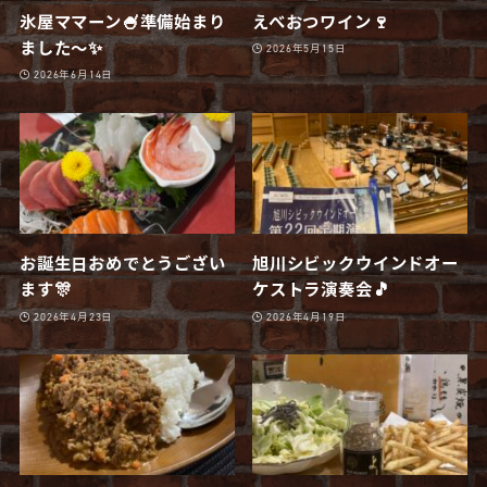
氷屋ママーン🍧準備始まり
えべおつワイン🍷
ました〜✨
2026年5月15日
2026年6月14日
お誕生日おめでとうござい
旭川シビックウインドオー
ます🎊
ケストラ演奏会🎵
2026年4月23日
2026年4月19日