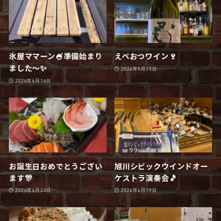
氷屋ママーン🍧準備始まり
えべおつワイン🍷
ました〜✨
2026年5月15日
2026年6月14日
お誕生日おめでとうござい
旭川シビックウインドオー
ます🎊
ケストラ演奏会🎵
2026年4月23日
2026年4月19日