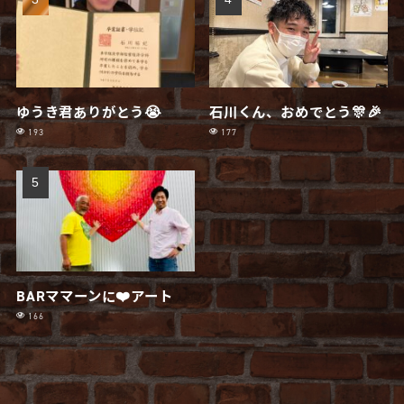
ゆうき君ありがとう😭
石川くん、おめでとう🎊🎉
193
177
BARママーンに❤️アート
166