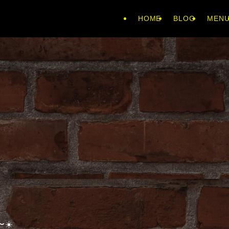
HOME
BLOG
MEN
☀️