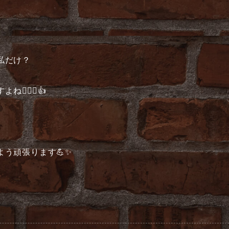
私だけ？
🏻‍♂️👍
う頑張ります💪✨