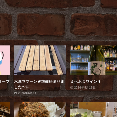
オープ
氷屋ママーン🍧準備始まりま
えべおつワイン🍷
した〜✨
2026年5月15日
2026年6月14日