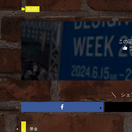
BLOG
この
シェ
華金