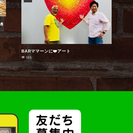

BARママーンに❤️アート
166