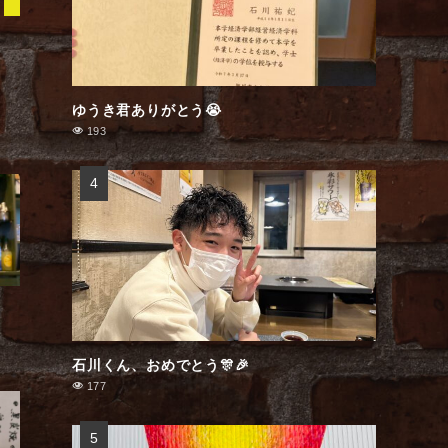
ゆうき君ありがとう😭
193
石川くん、おめでとう🎊🎉
177