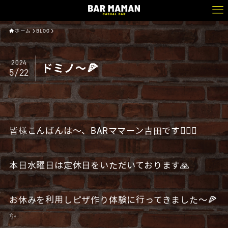
ホーム
BLOG
2024
ドミノ〜🍕
5/22
皆様こんばんは〜、BARママーン吉田です🧔🏻‍♂️
本日水曜日は定休日をいただいております🙏
お休みを利用しピザ作り体験に行ってきました〜🍕
✨