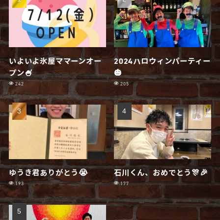
いよいよ氷屋ママーンオー
2024ハロウィンパーティー
プン🍧
🎃
242
205
ゆうき君ありがとう😭
石川くん、おめでとう🎊🎉
193
177