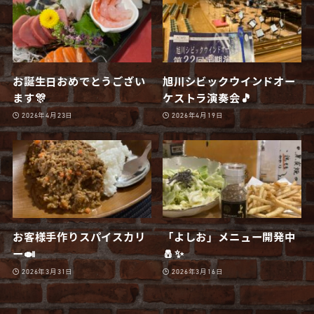
お誕生日おめでとうござい
旭川シビックウインドオー
ます🎊
ケストラ演奏会🎵
2026年4月23日
2026年4月19日
お客様手作りスパイスカリ
「よしお」メニュー開発中
ー🍛
🧂✨
2026年3月31日
2026年3月16日