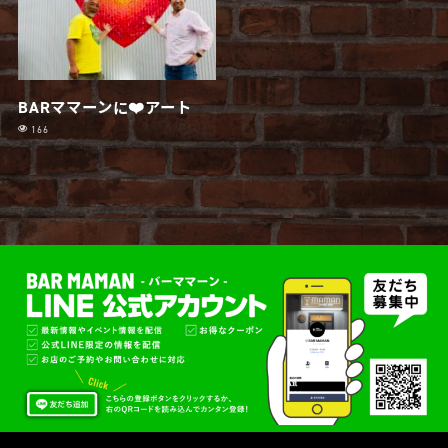
BARママーンに❤️アート
166