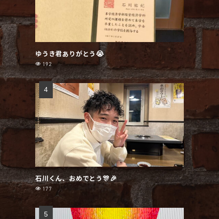
ゆうき君ありがとう😭
192
石川くん、おめでとう🎊🎉
177