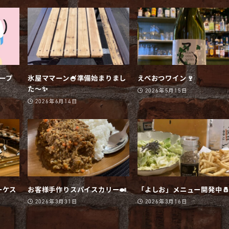
オープ
氷屋ママーン🍧準備始まりまし
えべおつワイン🍷
た〜✨
2026年5月15日
2026年6月14日
ーケス
お客様手作りスパイスカリー🍛
「よしお」メニュー開発中
2026年3月31日
2026年3月16日