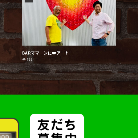
BARママーンに❤️アート
166