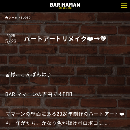
ホーム
BLOG
2025
ハートアートリメイク❤️→💚
5/23
皆様、こんばんは♪
BAR ママーンの吉田です🧔🏻‍♂️
ママーンの壁面にある2024年制作のハートアート❤️
も一年がたち、かなり色が抜けボロボロに…。