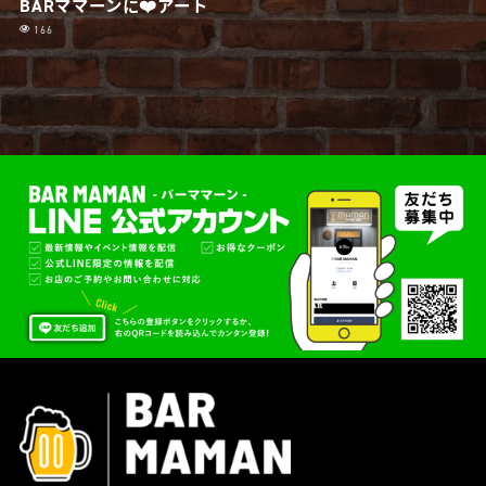
BARママーンに❤️アート
166