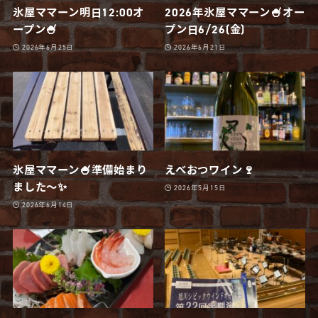
氷屋ママーン明日12:00オ
2026年氷屋ママーン🍧オー
ープン🍧
プン日6/26(金)
2026年6月25日
2026年6月21日
氷屋ママーン🍧準備始まり
えべおつワイン🍷
ました〜✨
2026年5月15日
2026年6月14日