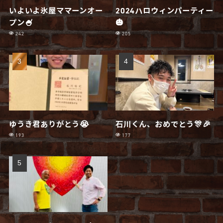
いよいよ氷屋ママーンオー
2024ハロウィンパーティー
プン🍧
🎃
242
205
ゆうき君ありがとう😭
石川くん、おめでとう🎊🎉
193
177