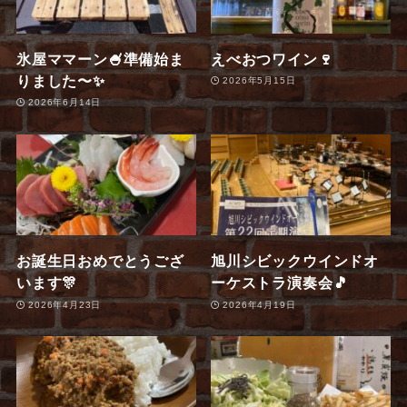
氷屋ママーン🍧準備始ま
えべおつワイン🍷
りました〜✨
2026年5月15日
2026年6月14日
お誕生日おめでとうござ
旭川シビックウインドオ
います🎊
ーケストラ演奏会🎵
2026年4月23日
2026年4月19日