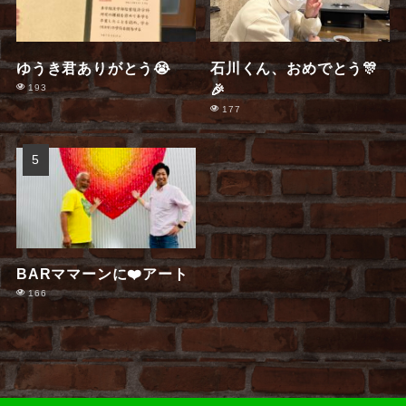
ゆうき君ありがとう😭
石川くん、おめでとう🎊
🎉
193
177
BARママーンに❤️アート
166