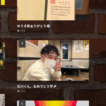
ゆうき君ありがとう😭
193
石川くん、おめでとう🎊🎉
177