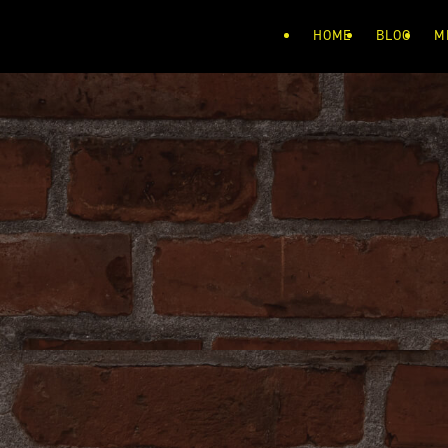
HOME
BLOG
M
！