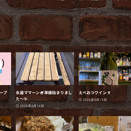
オープ
氷屋ママーン🍧準備始まりまし
えべおつワイン🍷
た〜✨
2026年5月15日
2026年6月14日