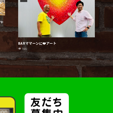
✨
BARママーンに❤️アート
166