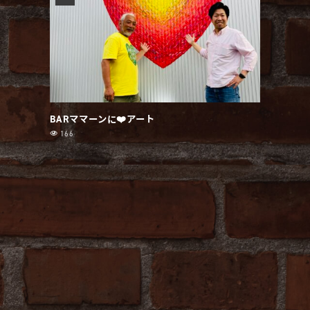
BARママーンに❤️アート
166