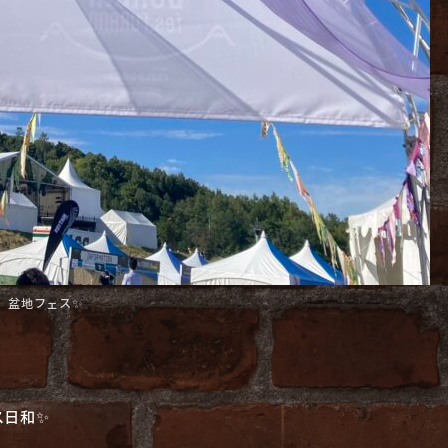
盆地フェス✨
ス日和✨