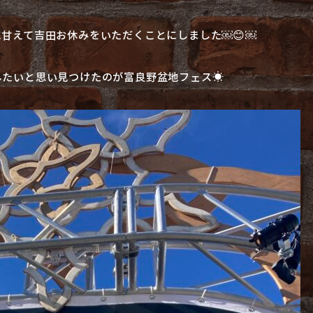
甘えて吉田お休みをいただくことにしました￼😊￼
たいと思い見つけたのが富良野盆地フェス☀️