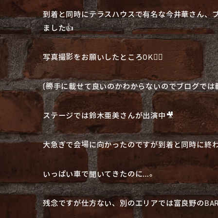
到着と同時にテラスハウスで有名な今井華さん、
ました👍
写真撮影をお願いしたところOK🙆‍♀️
(勝手に載せて良いのかわからないのでブログで
ステージでは鈴木亜美さんが出演中🎥
大急ぎで会場に向かったのですが到着と同時に終
いっぱい車で聞いてきたのに…。
残念ですが仕方ない、別のエリアでは富良野のBARの先輩