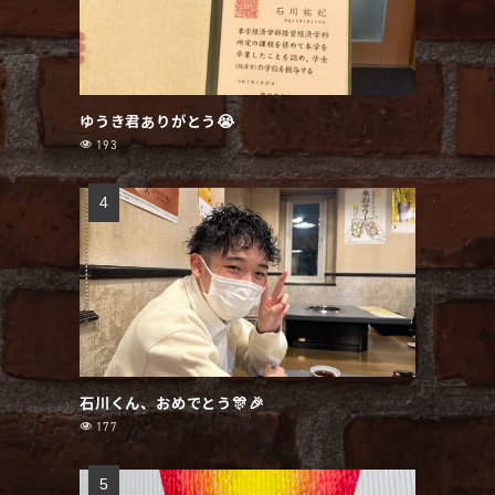
ゆうき君ありがとう😭
193
石川くん、おめでとう🎊🎉
177