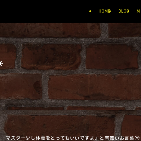
HOME
BLOG
M
️
「マスター少し休養をとってもいいですよ」と有難いお言葉🥹