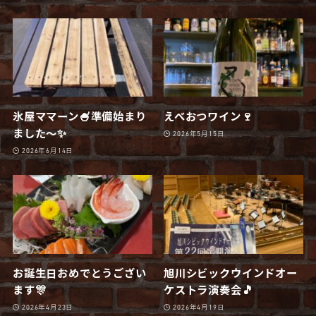
氷屋ママーン🍧準備始まり
えべおつワイン🍷
ました〜✨
2026年5月15日
2026年6月14日
お誕生日おめでとうござい
旭川シビックウインドオー
ます🎊
ケストラ演奏会🎵
2026年4月23日
2026年4月19日