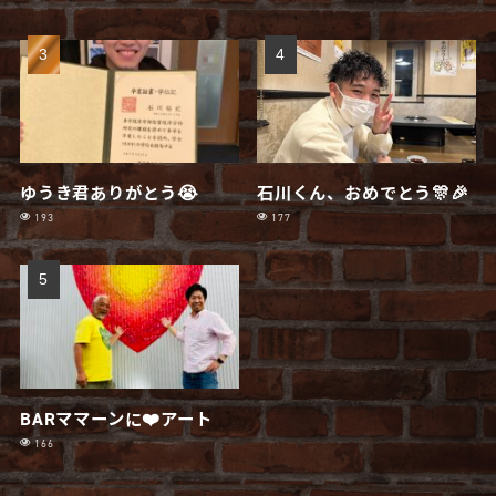
ゆうき君ありがとう😭
石川くん、おめでとう🎊🎉
193
177
BARママーンに❤️アート
166