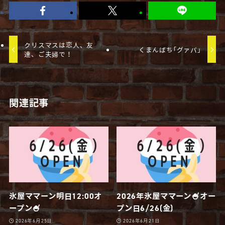
クリスマスは恋人、友
くまんばち｢グァバ｣
達、ご夫婦で！
関連記事
氷屋ママーン明日12:00オ
2026年氷屋ママーン🍧オー
ープン🍧
プン日6/26(金)
2026年6月25日
2026年6月21日