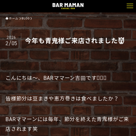
ホーム
BLOG
2026
今年も青鬼様ご来店されました👹
2/05
こんにちは〜、BARママーン吉田です🧔🏻‍♂️
皆様節分は豆まきや恵方巻きは食べましたか？
BARママーンには毎年、節分を終えた青鬼様がご来
店されます笑