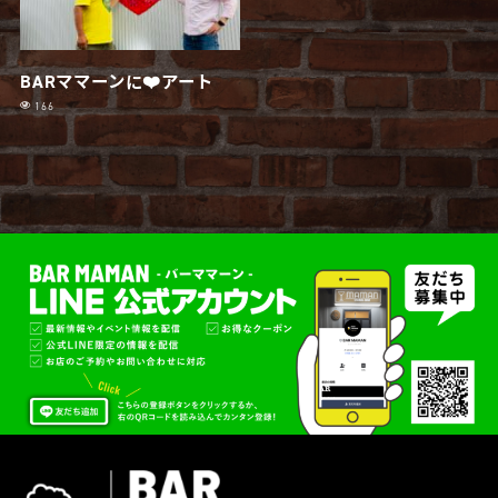
BARママーンに❤️アート
166