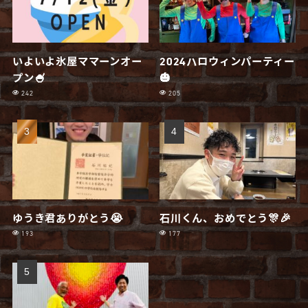
いよいよ氷屋ママーンオー
2024ハロウィンパーティー
プン🍧
🎃
242
205
ゆうき君ありがとう😭
石川くん、おめでとう🎊🎉
193
177