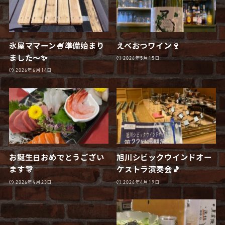
氷屋ママーン🍧準備始まり
えべおつワイン🍷
ました〜✨
2026年5月15日
2026年6月14日
お誕生日おめでとうござい
旭川シビックウインドオー
ます🎊
ケストラ演奏会🎵
2026年4月23日
2026年4月19日