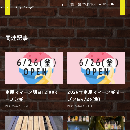
楓月縁でお誕生日パーテ
ドミノ〜🍕
ィー
関連記事
氷屋ママーン明日12:00オ
2026年氷屋ママーン🍧オー
ープン🍧
プン日6/26(金)
2026年6月25日
2026年6月21日