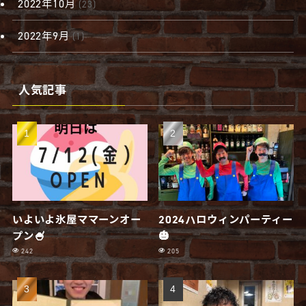
2022年10月
(23)
2022年9月
(1)
人気記事
いよいよ氷屋ママーンオー
2024ハロウィンパーティー
プン🍧
🎃
242
205