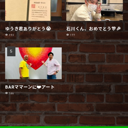
ゆうき君ありがとう😭
石川くん、おめでとう🎊🎉
193
177
BARママーンに❤️アート
166