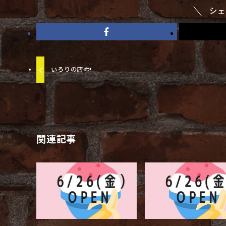
シェ
いろりの店🐟
関連記事