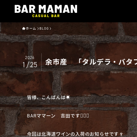
ホーム
BLOG
2026
余市産 「タルデラ・バタフラ
1/25
皆様、こんばんは☀️
BARママーン 吉田です🧔🏻‍♂️
今回は北海道ワインの入荷のお知らせです🍷