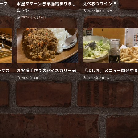
オープ
氷屋ママーン🍧準備始まりまし
えべおつワイン🍷
た〜✨
2026年5月15日
2026年6月14日
ーケス
お客様手作りスパイスカリー🍛
「よしお」メニュー開発中
2026年3月31日
2026年3月16日