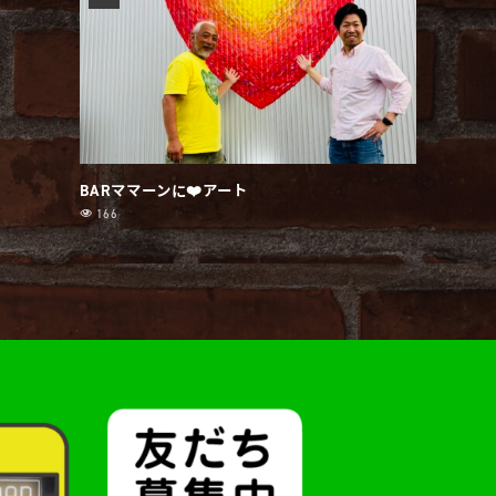
BARママーンに❤️アート
166