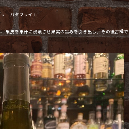
デラ バタフライ」
し、果皮を果汁に浸漬させ果実の旨みを引き出し、その後古樽で