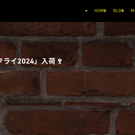
HOME
BLOG
M
イ2024」入荷🍷