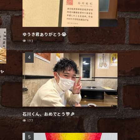
ゆうき君ありがとう😭
193
✨
石川くん、おめでとう🎊🎉
177