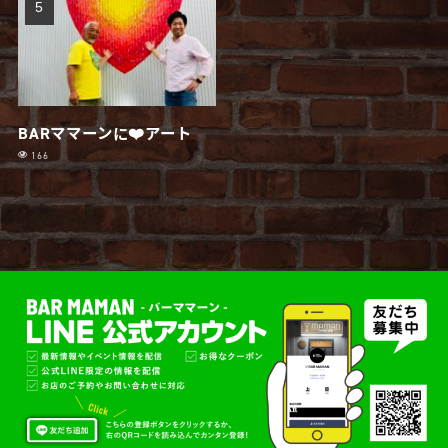
BARママーンに❤️アート
166