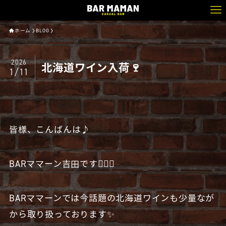
ホーム
BLOG
2026
北海道ワイン入荷🍷
1/11
皆様、こんばんは♪
BARママーン吉田です🧔🏻‍♂️
BARママーンでは今話題の北海道ワインも少量なが
から取り扱っております✨