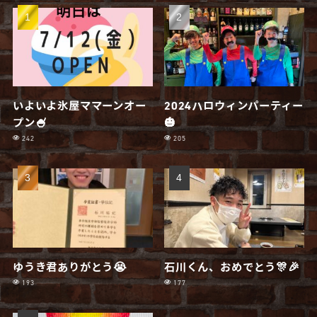
いよいよ氷屋ママーンオー
2024ハロウィンパーティー
プン🍧
🎃
242
205
ゆうき君ありがとう😭
石川くん、おめでとう🎊🎉
193
177