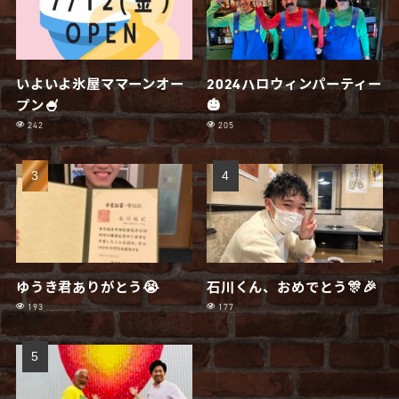
いよいよ氷屋ママーンオー
2024ハロウィンパーティー
プン🍧
🎃
242
205
ゆうき君ありがとう😭
石川くん、おめでとう🎊🎉
193
177