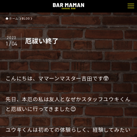
ホーム
BLOG
2023
厄祓い終了
1/04
こんにちは、ママーンマスター吉田です🥸
先日、本厄の私は友人となぜかスタッフユウキくん
と厄祓いに行ってきました😊
ユウキくんは初めての体験らしく、経験してみたい