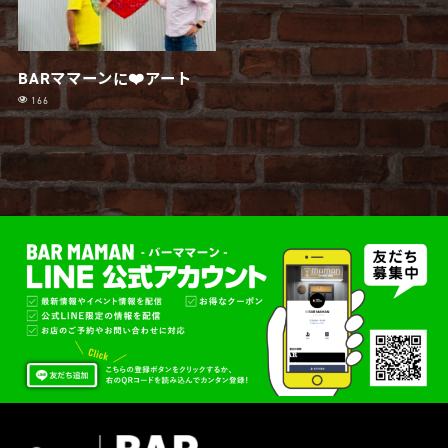
BARママーンに❤️アート
166