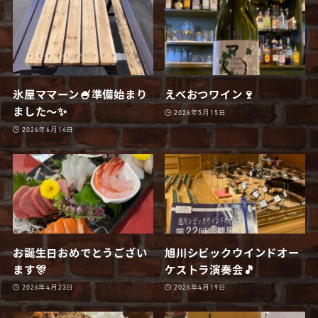
氷屋ママーン🍧準備始まり
えべおつワイン🍷
ました〜✨
2026年5月15日
2026年6月14日
お誕生日おめでとうござい
旭川シビックウインドオー
ます🎊
ケストラ演奏会🎵
2026年4月23日
2026年4月19日