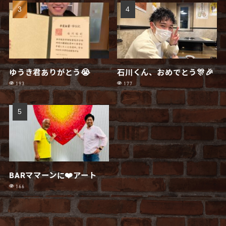
ゆうき君ありがとう😭
石川くん、おめでとう🎊🎉
193
177
BARママーンに❤️アート
166