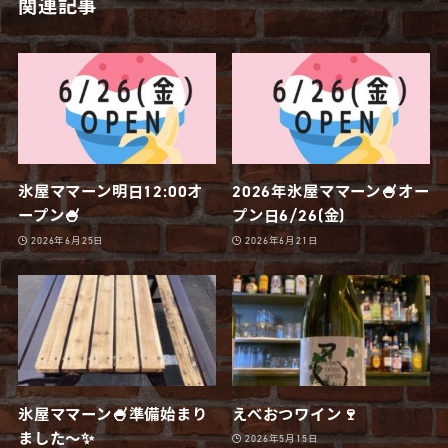
関連記事
氷屋ママーン明日12:00オ
2026年氷屋ママーン🍧オー
ープン🍧
プン日6/26(金)
2026年6月25日
2026年6月21日
氷屋ママーン🍧準備始まり
えべおつワイン🍷
ました〜✨
2026年5月15日