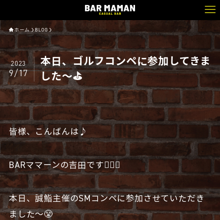
ホーム
BLOG
本日、ゴルフコンペに参加してきま
2023
9/17
した〜⛳️
皆様、こんばんは♪
BARママーンの吉田です🧔🏻‍♂️
本日、誠鮨主催のSMコンペに参加させていただき
ました〜😤