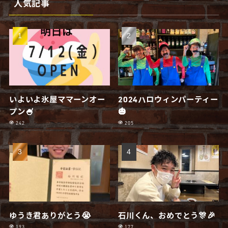
人気記事
いよいよ氷屋ママーンオー
2024ハロウィンパーティー
プン🍧
🎃
242
205
ゆうき君ありがとう😭
石川くん、おめでとう🎊🎉
193
177