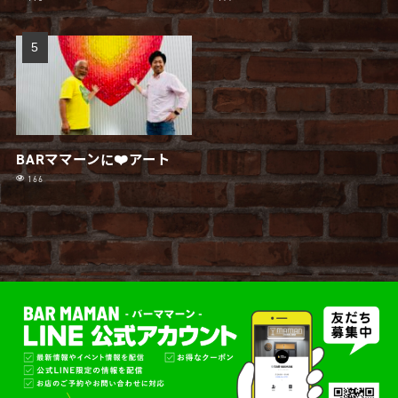
BARママーンに❤️アート
166