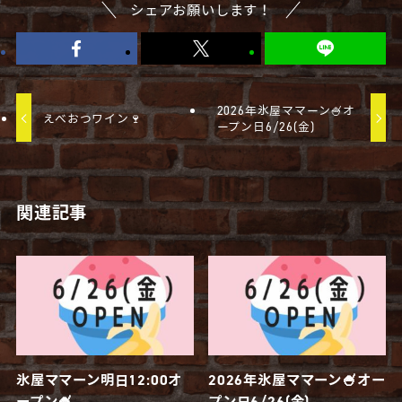
シェアお願いします！
2026年氷屋ママーン🍧オ
えべおつワイン🍷
ープン日6/26(金)
関連記事
氷屋ママーン明日12:00オ
2026年氷屋ママーン🍧オー
ープン🍧
プン日6/26(金)