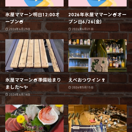
氷屋ママーン明日12:00オ
2026年氷屋ママーン🍧オー
ープン🍧
プン日6/26(金)
2026年6月25日
2026年6月21日
氷屋ママーン🍧準備始まり
えべおつワイン🍷
ました〜✨
2026年5月15日
2026年6月14日