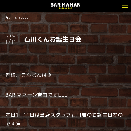
ホーム
BLOG
2024
石川くんお誕生日会
1/11
皆様、こんばんは♪
BAR ママーン吉田です🧔🏻‍♂️
本日1／11日は当店スタッフ石川君のお誕生日なの
です☀️