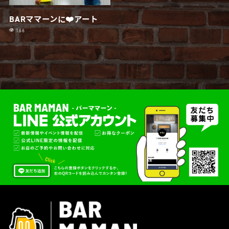
BARママーンに❤️アート
166