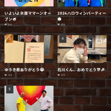
いよいよ氷屋ママーンオー
2024ハロウィンパーティー
プン🍧
🎃
242
205
ゆうき君ありがとう😭
石川くん、おめでとう🎊🎉
193
177