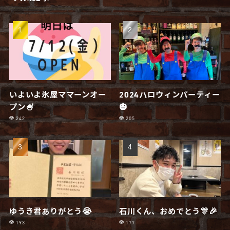
いよいよ氷屋ママーンオー
2024ハロウィンパーティー
プン🍧
🎃
242
205
ゆうき君ありがとう😭
石川くん、おめでとう🎊🎉
193
177