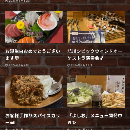
2026年6月14日
お誕生日おめでとうござい
旭川シビックウインドオー
ます🎊
ケストラ演奏会🎵
2026年4月23日
2026年4月19日
お客様手作りスパイスカリ
「よしお」メニュー開発中
ー🍛
🧂✨
2026年3月31日
2026年3月16日