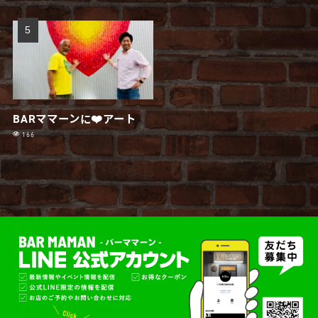
BARママーンに❤️アート
166