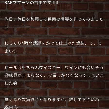
BARママーンの吉田です🧔🏻‍♂️
昨日、休日を利用して鴨肉の燻製を作ってみました
✨
じっくり4時間燻製をかけて仕上げた燻製、う、う
まい✨
ビールはもちろんウイスキー、ワインにも合いそう
🤤味見が止まらなく、少量しかなくなってしまいま
した笑
無くなり次第終了となりますが、許して下さいね
🙇🏻💦