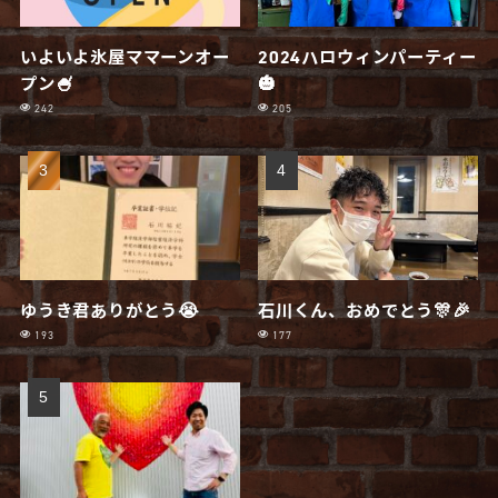
いよいよ氷屋ママーンオー
2024ハロウィンパーティー
プン🍧
🎃
242
205
ゆうき君ありがとう😭
石川くん、おめでとう🎊🎉
193
177