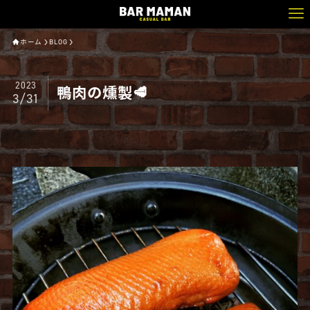
ホーム
BLOG
2023
鴨肉の燻製🥩
3/31