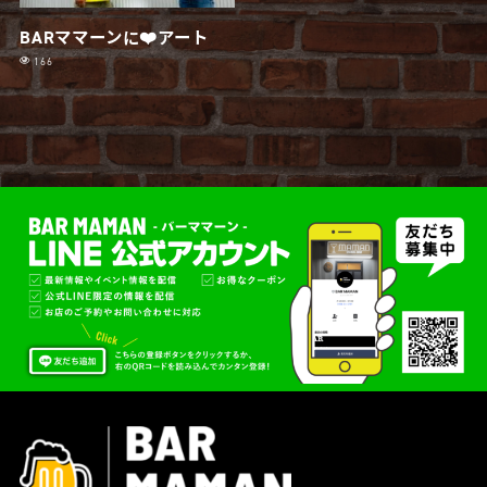
BARママーンに❤️アート
166