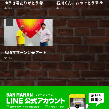
ゆうき君ありがとう😭
石川くん、おめでとう🎊🎉
193
177
BARママーンに❤️アート
166