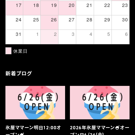
17
18
19
20
21
22
23
24
25
26
27
28
29
30
31
1
2
3
4
5
6
休業日
新着ブログ
氷屋ママーン明日12:00オ
2026年氷屋ママーン🍧オー
ープン🍧
プン日6/26(金)