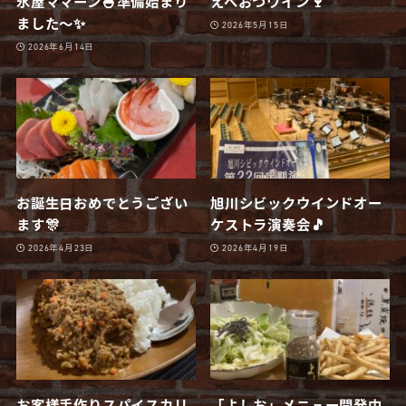
氷屋ママーン🍧準備始まり
えべおつワイン🍷
ました〜✨
2026年5月15日
2026年6月14日
お誕生日おめでとうござい
旭川シビックウインドオー
ます🎊
ケストラ演奏会🎵
2026年4月23日
2026年4月19日
お客様手作りスパイスカリ
「よしお」メニュー開発中