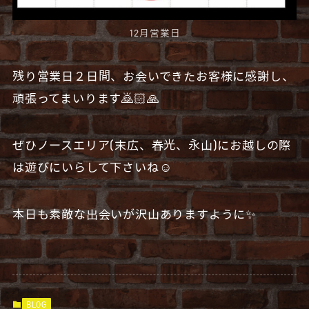
12月営業日
残り営業日２日間、お会いできたお客様に感謝し、
頑張ってまいります🙇🏻🙏
ぜひノースエリア(末広、春光、永山)にお越しの際
は遊びにいらして下さいね☺️
本日も素敵な出会いが沢山ありますように✨
BLOG