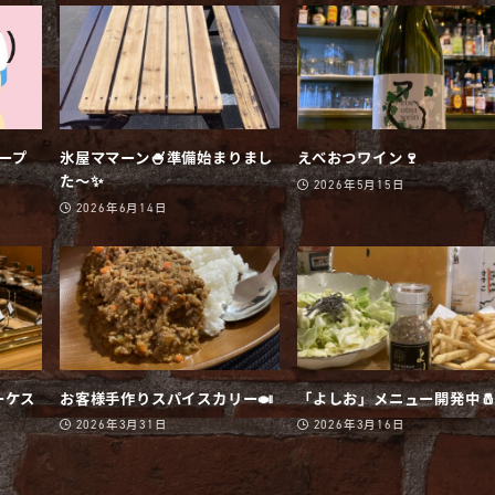
オープ
氷屋ママーン🍧準備始まりまし
えべおつワイン🍷
た〜✨
2026年5月15日
2026年6月14日
ーケス
お客様手作りスパイスカリー🍛
「よしお」メニュー開発中
2026年3月31日
2026年3月16日