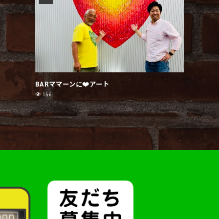
BARママーンに❤️アート
166