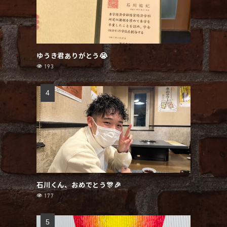
ゆうき君ありがとう😭
193
石川くん、おめでとう🎊🎉
177