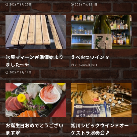
2026年6月25日
2026年6月21日
氷屋ママーン🍧準備始まり
えべおつワイン🍷
ました〜✨
2026年5月15日
2026年6月14日
お誕生日おめでとうござい
旭川シビックウインドオー
ます🎊
ケストラ演奏会🎵