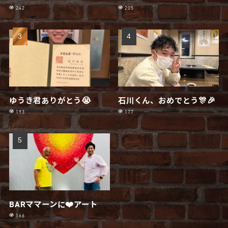
242
205
ゆうき君ありがとう😭
石川くん、おめでとう🎊🎉
193
177
BARママーンに❤️アート
166