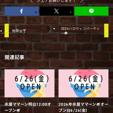
シェアお願いします！
2024ハロウィンパーティ
勉強会🍸
ー🎃
関連記事
氷屋ママーン明日12:00オ
2026年氷屋ママーン🍧オー
ープン🍧
プン日6/26(金)