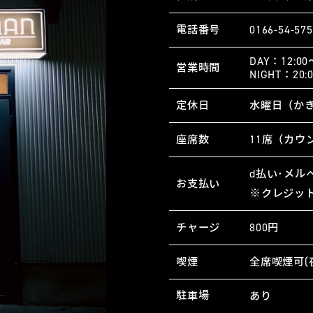
電話番号
0166-54-57
DAY：12:0
営業時間
NIGHT：20:
定休日
水曜日（かき
座席数
11席（カウ
d払い･メルペ
お支払い
※クレジッ
チャージ
800円
喫煙
全席喫煙可(
駐車場
あり