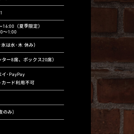
51
0〜16:00（夏季限定）
00〜1:00
氷は水･木 休み）
ンター8席、ボックス20席）
イ･PayPay
トカード利用不可
夜のみ)