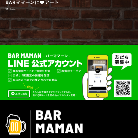
BARママーンに❤️アート
166