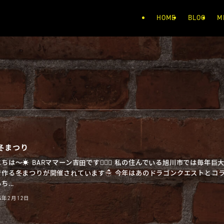
HOME
BLOG
M
冬まつり
ちは〜☀️ BARママーン吉田です🧔🏻‍♂️ 私の住んでいる旭川市では毎年巨
で作る冬まつりが開催されています☃️ 今年はあのドラゴンクエストとコ
...
24年2月12日