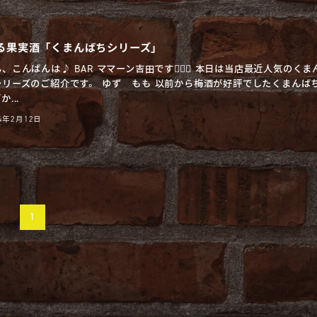
る果実酒「くまんばちシリーズ」
、こんばんは♪ BAR ママーン吉田です🧔🏻‍♂️ 本日は当店最近人気のくま
シリーズのご紹介です。 ゆず もも 以前から梅酒が好評でしたくまんば
...
24年2月12日
1