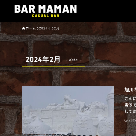
ホーム
2024年
2月
2024年2月
– date –
旭川
こんに
雪像
してあち
20