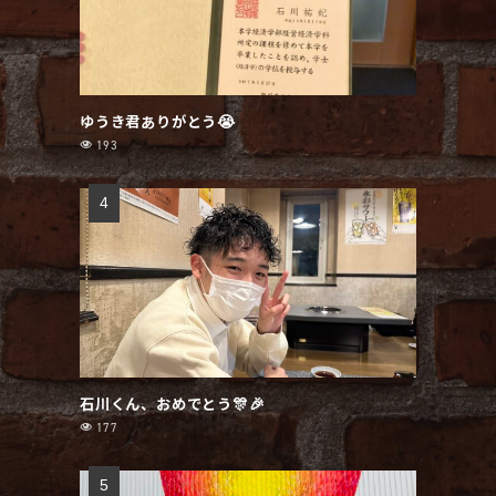
ゆうき君ありがとう😭
193
石川くん、おめでとう🎊🎉
177