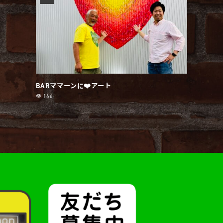
BARママーンに❤️アート
166