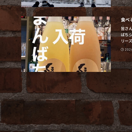
食べ
皆さん
ばち
リーズか
20