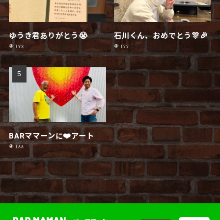
ゆうき君ありがとう😭
石川くん、おめでとう🎊🎉
193
177
BARママーンに❤️アート
166