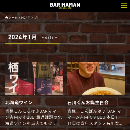
ホーム
2024年
1月
2024年1月
– date –
北海道ワイン
石川くんお誕生日会
皆様こんにちは♪BARママー
皆様、こんばんは♪ BAR マ
ン吉田です🧔🏻‍♂️ 最近話題の北
マーン吉田です🧔🏻‍♂️ 本日1／
海道ワインを当店でも少...
11日は当店スタッフ石川君...