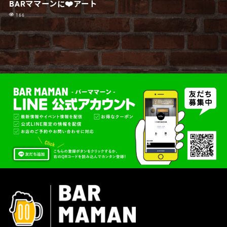
BARママーンに❤️アート
166