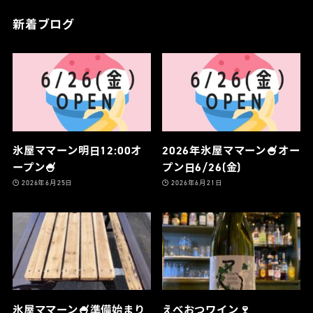
新着ブログ
氷屋ママーン明日12:00オ
2026年氷屋ママーン🍧オー
ープン🍧
プン日6/26(金)
2026年6月25日
2026年6月21日
氷屋ママーン🍧準備始まり
えべおつワイン🍷