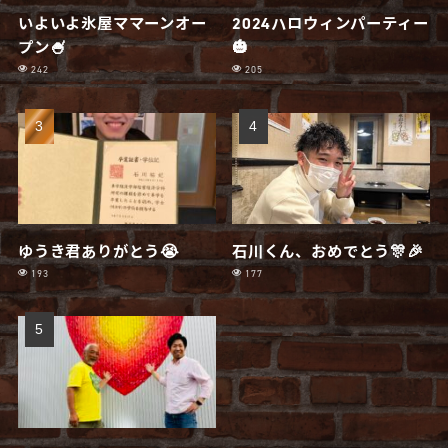
いよいよ氷屋ママーンオー
2024ハロウィンパーティー
プン🍧
🎃
242
205
ゆうき君ありがとう😭
石川くん、おめでとう🎊🎉
193
177