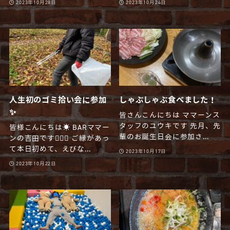
2023年10月28日
2023年10月24日
人生初のゴミ拾い会に参加
しゃぶしゃぶ食べました！
✨
皆さんこんにちは ママーンス
タッフのユウキです 先月、先
皆様こんにちは☀️ BARママー
輩のお誕生日会に参加さ...
ンの吉田です🧔🏻‍♂️ ご縁があっ
て本日初めて、えびな...
2023年10月17日
2023年10月22日