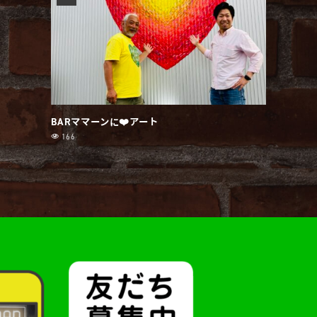
BARママーンに❤️アート
166