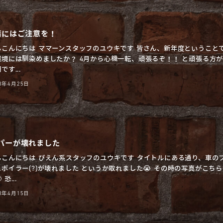
病にはご注意を！
んこんにちは ママーンスタッフのユウキです 皆さん、新年度ということ
環境には馴染めましたか？ 4月から心機一転、頑張るぞ！！ と頑張る方
です...
23年4月25日
パーが壊れました
んこんにちは ぴえん系スタッフのユウキです タイトルにある通り、車の
ポイラー(?)が壊れました というか取れました😭 その時の写真がこちら
 恐...
23年4月15日