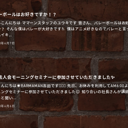
ーボールはお好きですか！？
んこんにちは ママーンスタッフのユウキです 皆さん、バレーボールはお
か？ そんな僕はバレーが大好きです🫰 僕はアニメ好きなのでバレーと言
イキ...
23年4月7日
法人会モーニングセミナーに参加させていただきました✨
んにちは☀️BARMAMAN吉田です🧔🏻‍♂️ 先日、お休みを利用してAM6:00
ニングセミナーに参加させていただきました😌 知り合いの社長さんが講
と聞い...
23年4月6日