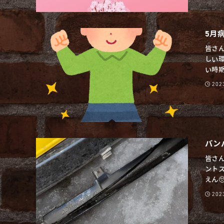
5月
皆さ
しい
い時期
20
バン
皆さ
ントス
えん🥺
20