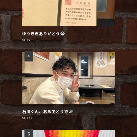
ゆうき君ありがとう😭
193
石川くん、おめでとう🎊🎉
177