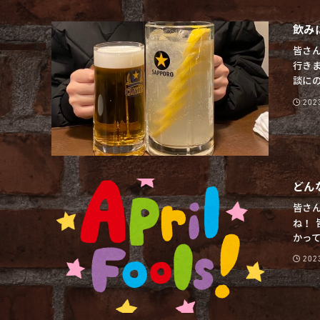
飲み
皆さ
行き
談にの
20
どん
皆さ
ね！
かって
20