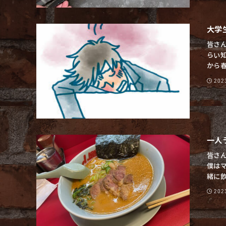
大学
皆さ
らい
から春
20
一人
皆さ
僕は
緒に飲
20