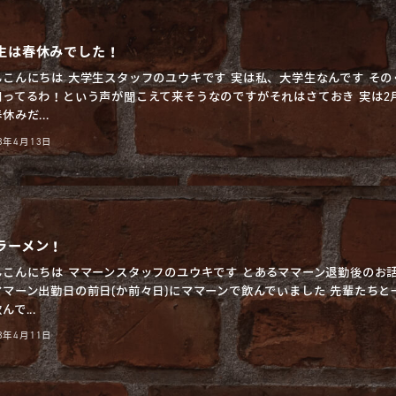
生は春休みでした！
んこんにちは 大学生スタッフのユウキです 実は私、大学生なんです その
知ってるわ！という声が聞こえて来そうなのですがそれはさておき 実は2
休みだ...
23年4月13日
ラーメン！
んこんにちは ママーンスタッフのユウキです とあるママーン退勤後のお
ママーン出勤日の前日(か前々日)にママーンで飲んでいました 先輩たちと
んで...
23年4月11日