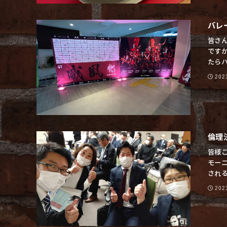
バレ
皆さ
です
たらハ
20
倫理
皆様こ
モー
される
20