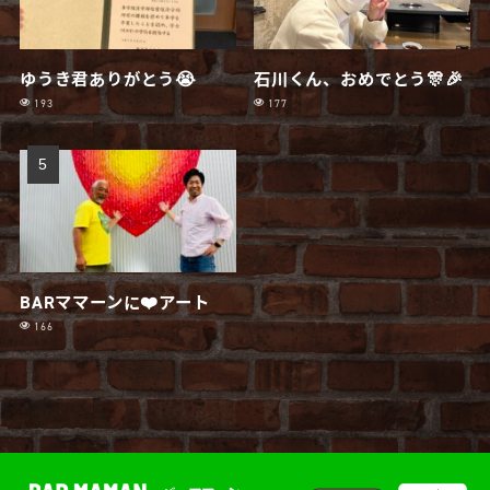
ゆうき君ありがとう😭
石川くん、おめでとう🎊🎉
193
177
BARママーンに❤️アート
166