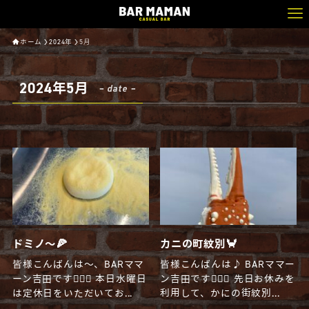
ホーム
2024年
5月
2024年5月
– date –
ドミノ〜🍕
カニの町紋別🦀
皆様こんばんは〜、BARママ
皆様こんばんは♪ BARママー
ーン吉田です🧔🏻‍♂️ 本日水曜日
ン吉田です🧔🏻‍♂️ 先日お休みを
は定休日をいただいてお...
利用して、かにの街紋別...