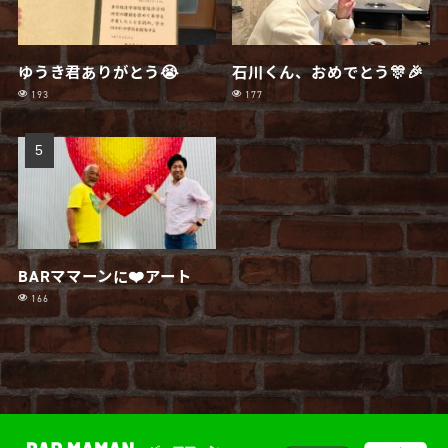
ゆうき君ありがとう😭
石川くん、おめでとう🎊🎉
193
177
BARママーンに❤️アート
166