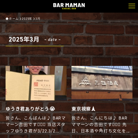
ホーム
2025年
3月
2025年3月
– date –
ゆうき君ありがとう😭
東京視察🗼
皆さん、こんばんは♪ BARマ
皆さん、こんにちは♪ BAR
マーン吉田です🧔🏻‍♂️ 当店スタ
ママーンの吉田です🧔🏻‍♂️ 先
ッフゆうき君が3/22.3/2...
日、日本酒や角打ち文化を...