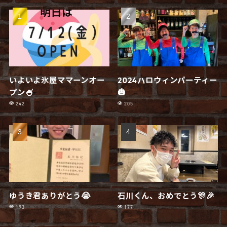
いよいよ氷屋ママーンオー
2024ハロウィンパーティー
プン🍧
🎃
242
205
ゆうき君ありがとう😭
石川くん、おめでとう🎊🎉
193
177