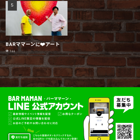
BARママーンに❤️アート
166