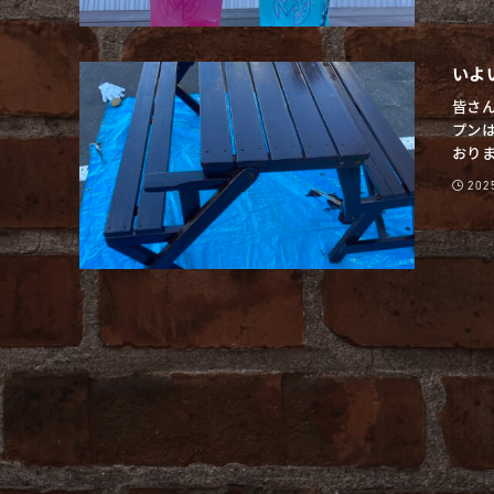
いよ
皆さん
プン
おります
20