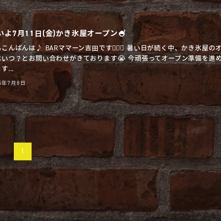
いよ7月11日(金)かき氷屋オープン🍧
こんばんは♪ BARママーン吉田です🧔🏻‍♂️ 暑い日が続く中、かき氷屋の
はいつ？とお問い合わせがきております😭 今頑張ってオープン準備を進
...
25年7月8日
1