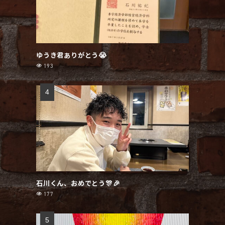
ゆうき君ありがとう😭
193
石川くん、おめでとう🎊🎉
177