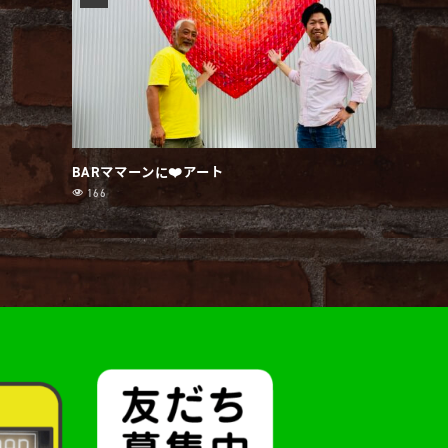
BARママーンに❤️アート
166